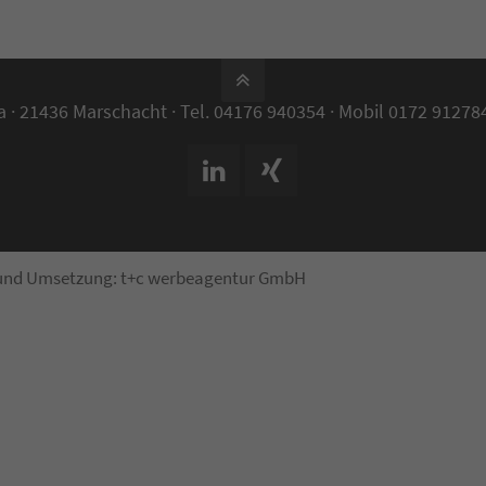
 · 21436 Marschacht · Tel. 04176 940354 · Mobil 0172 91278
 und Umsetzung:
t+c werbeagentur GmbH